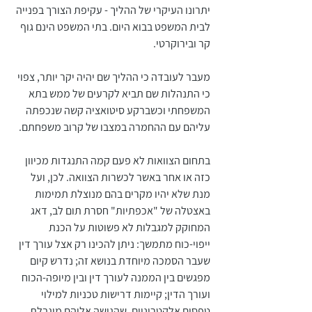
יתרונו העיקרי של ההליך - עקיפת הצורך בפנייה 
לבית המשפט בבוא היום. בתי המשפט הינם גוף 
קר ובירוקרטי.
מעבר לעובדה כי ההליך שם יהיה יקר יותר, צפוי 
כי התנהלות שם תביא לקרעים של ממש בתא 
המשפחתי וכשברקע סיטואציה קשה שנכפתה 
עליהם עם ההחמרה במצבו של קרוב משפחתם.
בתחום הצוואות לא פעם קמה התנגדות מכיוון 
כזה או אחר באשר לכשרות הצוואה. לכן, ועל 
מנת שלא יהיו מקרים בהם מנוצלת תמימות 
באצטלה של "אכפתיות" חסרת תום לב, דאג 
המחוקק למגבלות לא פשוטות על הכנת 
ייפוי-כוח מתמשך: ניתן להכינו רק אצל עורך דין 
שעבר הסמכה מיוחדת בנושא זה; נדרש קיום  
מפגשים בין הממנה לעורך דין ובין מיופה-הכוח 
ועורך הדין; קיימות דרישות טכניות למילוי 
טפסים אלקטרוניים, שהגישה אליהם מוגבלת 