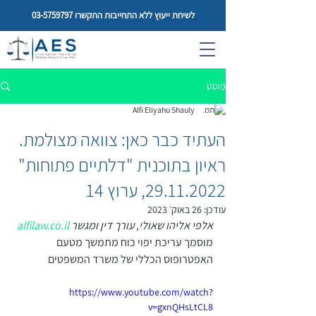
לשיחת ייעוץ ללא התחייבות התקשרו
03-5759797
פוסט
Alfi Eliyahu Shauly
העתיד כבר כאן: צוואה מצולמת.
ראיון בתוכנית "דלתיים פתוחות"
29.11.2022, ערוץ 14
עודכן:
26 באוק׳ 2023
אלפי אליהו שאולי, עורך דין ומגשר 
alfilaw.co.il
מוסמך עריכת יפוי כוח מתמשך מטעם 
האפטרופוס הכללי של משרד המשפטים
https://www.youtube.com/watch?
v=gxnQHsLtCL8