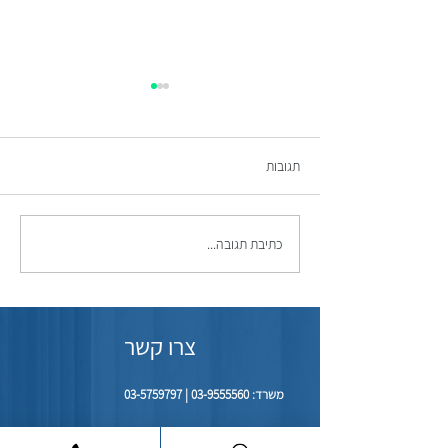
תגובות
כתיבת תגובה...
ולה הסיכוי להצלחת
תם עידן הפרינט: חיזוק הצוואה
בתיעוד וידאו
צרו קשר
משרד:
03-9555560
|
03-5759797
נייד: 050-5770777